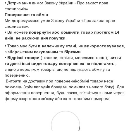
• Дотримання вимог Закону України «Про захист прав
споживачів»
Повернення та обмін
Ми дотримуємося умов Закону України «Про захист прав
споживачів».
• Ви можете
повернути або обміняти товар
протягом 14
днів, не рахуючи дня покупки
.
• Товар має бути
в належному стані
,
не використовувався
,
з
збереженим пакуванням
та
бірками
.
•
Відрізні товари
(тканини, стрічки, мереживо тощо),
нитки
та деякі інші види товару
поверненню не підлягають
,
згідно з переліком товарів, що не підлягають обміну та
поверненню.
Витрати на доставку при поверненні/обміні товару несе
покупець (крім випадків браку чи помилки з нашого боку). Для
оформлення повернення, будь ласка, зв’яжіться з нами через
форму зворотного зв’язку або за контактним номером.