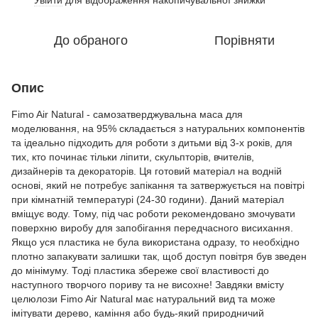
До обраного
Порівняти
Опис
Fimo Air Natural - самозатверджувальна маса для
моделювання, на 95% складається з натуральних компонентів
та ідеально підходить для роботи з дитьми від 3-х років, для
тих, кто починає тільки ліпити, скульпторів, вчителів,
дизайнерів та декораторів. Ця готовий матеріал на водній
основі, який не потребує запікання та затвержується на повітрі
при кімнатній температурі (24-30 години). Даний матеріал
вміщує воду. Тому, під час роботи рекомендовано змочувати
поверхню виробу для запобігання передчасного висихання.
Якщо уся пластика не була використана одразу, то необхідно
плотно запакувати залишки так, щоб доступ повітря був зведен
до мінімуму. Тоді пластика збереже свої властивості до
наступного творчого пориву та не висохне! Завдяки вмісту
целюлози Fimo Air Natural має натуральний вид та може
імітувати дерево, каміння або будь-який природничий