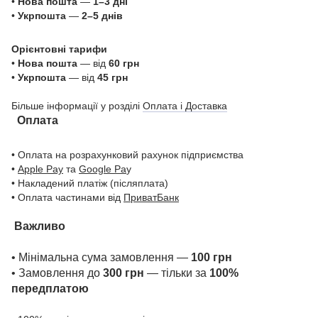
•
Нова пошта
—
1–3 дні
•
Укрпошта
—
2–5 днів
Орієнтовні тарифи
•
Нова пошта
— від
60 грн
•
Укрпошта
— від
45 грн
Більше інформації у розділі
Оплата і Доставка
Оплата
• Оплата на розрахунковий рахунок підприємства
•
Apple Pay
та
Google Pa
y
• Накладений платіж (післяплата)
• Оплата частинами від
ПриватБанк
Важливо
• Мінімальна сума замовлення —
100 грн
• Замовлення до
300 грн
— тільки за
100%
передплатою