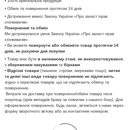
• 100% оригінальна продукція
• Обмін та повернення протягом 14 днів
• Дотримання вимог Закону України «Про захист прав
споживачів»
Повернення та обмін
Ми дотримуємося умов Закону України «Про захист прав
споживачів».
• Ви можете
повернути або обміняти товар
протягом 14
днів, не рахуючи дня покупки
.
• Товар має бути
в належному стані
,
не використовувався
,
з
збереженим пакуванням
та
бірками
.
•
Відрізні товари
(тканини, стрічки, мереживо тощо),
нитки
та деякі інші види товару
поверненню не підлягають
,
згідно з переліком товарів, що не підлягають обміну та
поверненню.
Витрати на доставку при поверненні/обміні товару несе
покупець (крім випадків браку чи помилки з нашого боку). Для
оформлення повернення, будь ласка, зв’яжіться з нами через
форму зворотного зв’язку або за контактним номером.