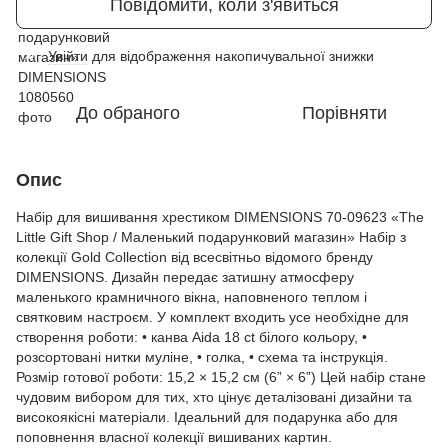
Повідомити, коли з'явиться
Увійти
для відображення накопичувальної знижки
%
До обраного
Порівняти
Опис
Набір для вишивання хрестиком DIMENSIONS 70-09623 «The
Little Gift Shop / Маленький подарунковий магазин» Набір з
колекції Gold Collection від всесвітньо відомого бренду
DIMENSIONS. Дизайн передає затишну атмосферу
маленького крамничного вікна, наповненого теплом і
святковим настроєм. У комплект входить усе необхідне для
створення роботи: • канва Aida 18 ct білого кольору, •
розсортовані нитки муліне, • голка, • схема та інструкція.
Розмір готової роботи: 15,2 × 15,2 см (6” × 6”) Цей набір стане
чудовим вибором для тих, хто цінує деталізовані дизайни та
високоякісні матеріали. Ідеальний для подарунка або для
поповнення власної колекції вишиваних картин.