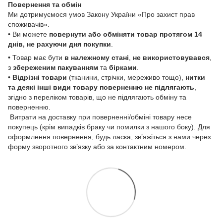
Повернення та обмін
Ми дотримуємося умов Закону України «Про захист прав
споживачів».
• Ви можете
повернути або обміняти товар
протягом 14
днів, не рахуючи дня покупки
.
• Товар має бути
в належному стані
,
не використовувався
,
з
збереженим пакуванням
та
бірками
.
•
Відрізні товари
(тканини, стрічки, мереживо тощо),
нитки
та деякі інші види товару
поверненню не підлягають
,
згідно з переліком товарів, що не підлягають обміну та
поверненню.
Витрати на доставку при поверненні/обміні товару несе
покупець (крім випадків браку чи помилки з нашого боку). Для
оформлення повернення, будь ласка, зв’яжіться з нами через
форму зворотного зв’язку або за контактним номером.