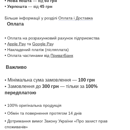
•
Нова пошта
— від
60 грн
•
Укрпошта
— від
45 грн
Більше інформації у розділі
Оплата і Доставка
Оплата
• Оплата на розрахунковий рахунок підприємства
•
Apple Pay
та
Google Pa
y
• Накладений платіж (післяплата)
• Оплата частинами від
ПриватБанк
Важливо
• Мінімальна сума замовлення —
100 грн
• Замовлення до
300 грн
— тільки за
100%
передплатою
• 100% оригінальна продукція
• Обмін та повернення протягом 14 днів
• Дотримання вимог Закону України «Про захист прав
споживачів»