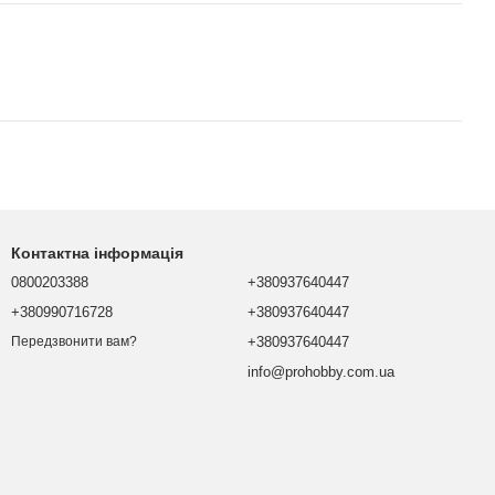
Контактна інформація
0800203388
+380937640447
+380990716728
+380937640447
+380937640447
Передзвонити вам?
info@prohobby.com.ua