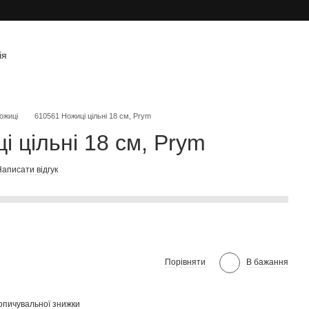
ія
ожиці
610561 Ножиці цільні 18 см, Prym
 цільні 18 см, Prym
аписати відгук
Порівняти
В бажання
опичувальної знижки