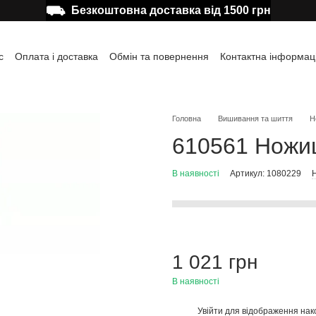
⛟
Безкоштовна доставка від 1500 грн
с
Оплата і доставка
Обмін та повернення
Контактна інформац
а користувача
Відгуки про магазин
Публічна оферта
Головна
Вишивання та шиття
Н
610561 Ножиці
В наявності
Артикул: 1080229
Н
1 021 грн
В наявності
Увійти
для відображення нак
%