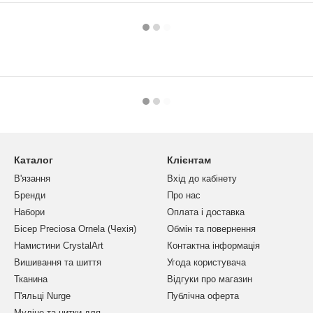
Каталог
Клієнтам
В'язання
Вхід до кабінету
Бренди
Про нас
Набори
Оплата і доставка
Бісер Preciosa Ornela (Чехія)
Обмін та повернення
Намистини CrystalArt
Контактна інформація
Вишивання та шиття
Угода користувача
Тканина
Відгуки про магазин
П'яльці Nurge
Публічна оферта
Муліне та нитки для