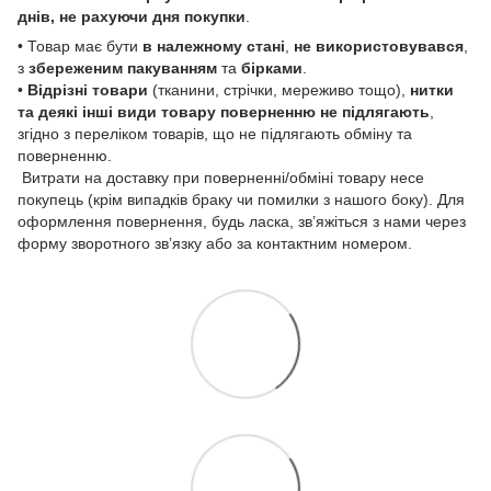
днів, не рахуючи дня покупки
.
• Товар має бути
в належному стані
,
не використовувався
,
з
збереженим пакуванням
та
бірками
.
•
Відрізні товари
(тканини, стрічки, мереживо тощо),
нитки
та деякі інші види товару
поверненню не підлягають
,
згідно з переліком товарів, що не підлягають обміну та
поверненню.
Витрати на доставку при поверненні/обміні товару несе
покупець (крім випадків браку чи помилки з нашого боку). Для
оформлення повернення, будь ласка, зв’яжіться з нами через
форму зворотного зв’язку або за контактним номером.