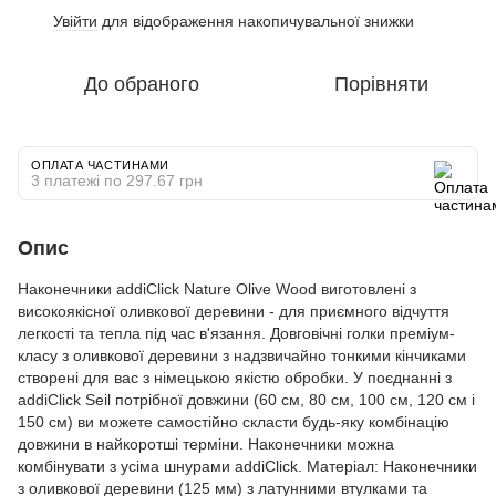
Увійти
для відображення накопичувальної знижки
%
До обраного
Порівняти
ОПЛАТА ЧАСТИНАМИ
3 платежі по 297.67 грн
Опис
Наконечники addiClick Nature Olive Wood виготовлені з
високоякісної оливкової деревини - для приємного відчуття
легкості та тепла під час в'язання. Довговічні голки преміум-
класу з оливкової деревини з надзвичайно тонкими кінчиками
створені для вас з німецькою якістю обробки. У поєднанні з
addiClick Seil потрібної довжини (60 см, 80 см, 100 см, 120 см і
150 см) ви можете самостійно скласти будь-яку комбінацію
довжини в найкоротші терміни. Наконечники можна
комбінувати з усіма шнурами addiClick. Матеріал: Наконечники
з оливкової деревини (125 мм) з латунними втулками та