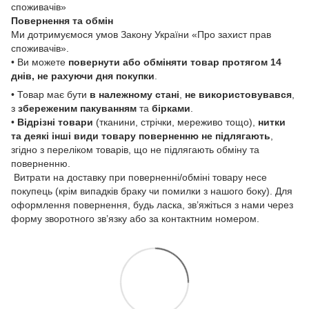
споживачів»
Повернення та обмін
Ми дотримуємося умов Закону України «Про захист прав
споживачів».
• Ви можете
повернути або обміняти товар
протягом 14
днів, не рахуючи дня покупки
.
• Товар має бути
в належному стані
,
не використовувався
,
з
збереженим пакуванням
та
бірками
.
•
Відрізні товари
(тканини, стрічки, мереживо тощо),
нитки
та деякі інші види товару
поверненню не підлягають
,
згідно з переліком товарів, що не підлягають обміну та
поверненню.
Витрати на доставку при поверненні/обміні товару несе
покупець (крім випадків браку чи помилки з нашого боку). Для
оформлення повернення, будь ласка, зв’яжіться з нами через
форму зворотного зв’язку або за контактним номером.