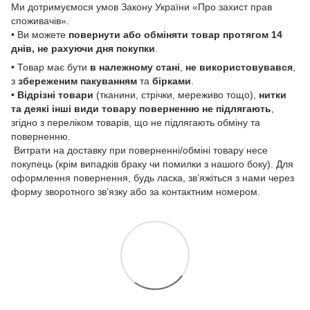
Ми дотримуємося умов Закону України «Про захист прав
споживачів».
• Ви можете
повернути або обміняти товар
протягом 14
днів, не рахуючи дня покупки
.
• Товар має бути
в належному стані
,
не використовувався
,
з
збереженим пакуванням
та
бірками
.
•
Відрізні товари
(тканини, стрічки, мереживо тощо),
нитки
та деякі інші види товару
поверненню не підлягають
,
згідно з переліком товарів, що не підлягають обміну та
поверненню.
Витрати на доставку при поверненні/обміні товару несе
покупець (крім випадків браку чи помилки з нашого боку). Для
оформлення повернення, будь ласка, зв’яжіться з нами через
форму зворотного зв’язку або за контактним номером.