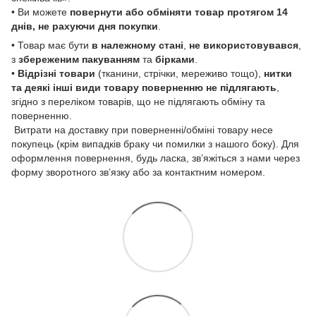
• Ви можете
повернути або обміняти товар
протягом 14
днів, не рахуючи дня покупки
.
• Товар має бути
в належному стані
,
не використовувався
,
з
збереженим пакуванням
та
бірками
.
•
Відрізні товари
(тканини, стрічки, мереживо тощо),
нитки
та деякі інші види товару
поверненню не підлягають
,
згідно з переліком товарів, що не підлягають обміну та
поверненню.
Витрати на доставку при поверненні/обміні товару несе
покупець (крім випадків браку чи помилки з нашого боку). Для
оформлення повернення, будь ласка, зв’яжіться з нами через
форму зворотного зв’язку або за контактним номером.