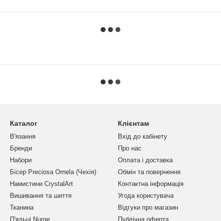
Каталог
Клієнтам
В'язання
Вхід до кабінету
Бренди
Про нас
Набори
Оплата і доставка
Бісер Preciosa Ornela (Чехія)
Обмін та повернення
Намистини CrystalArt
Контактна інформація
Вишивання та шиття
Угода користувача
Тканина
Відгуки про магазин
П'яльці Nurge
Публічна оферта