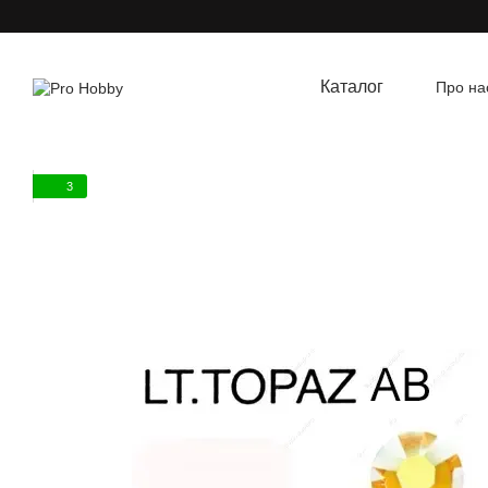
Перейти до основного контенту
Каталог
Про на
Угод
3