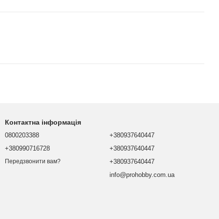
Контактна інформація
0800203388
+380937640447
+380990716728
+380937640447
+380937640447
Передзвонити вам?
info@prohobby.com.ua