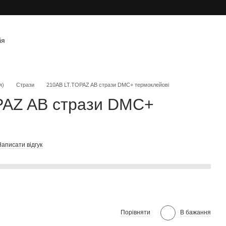
ія
я)
Стрази
210AB LT.TOPAZ AB стрази DMC+ термоклейові
PAZ AB стрази DMC+
аписати відгук
Порівняти
В бажання