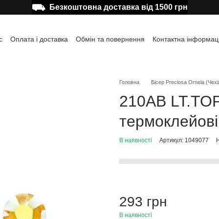
⛟
Безкоштовна доставка від 1500 грн
с
Оплата і доставка
Обмін та повернення
Контактна інформац
а користувача
Відгуки про магазин
Публічна оферта
Головна
Бісер Preciosa Ornela (Чехі
210AB LT.TO
термоклейові
В наявності
Артикул: 1049077
Н
293 грн
В наявності