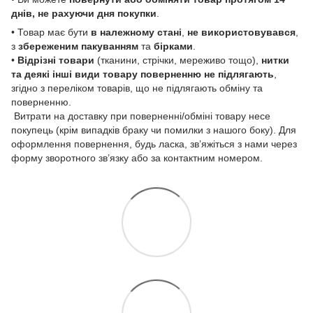
днів, не рахуючи дня покупки
.
• Товар має бути
в належному стані
,
не використовувався
,
з
збереженим пакуванням
та
бірками
.
•
Відрізні товари
(тканини, стрічки, мереживо тощо),
нитки
та деякі інші види товару
поверненню не підлягають
,
згідно з переліком товарів, що не підлягають обміну та
поверненню.
Витрати на доставку при поверненні/обміні товару несе
покупець (крім випадків браку чи помилки з нашого боку). Для
оформлення повернення, будь ласка, зв’яжіться з нами через
форму зворотного зв’язку або за контактним номером.