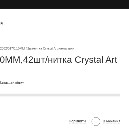
ія
2052/017C,10MM,42шт/нитка Crystal Art намистини
0MM,42шт/нитка Crystal Art
аписати відгук
Порівняти
В бажання