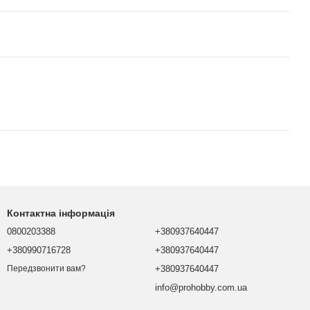
Контактна інформація
0800203388
+380937640447
+380990716728
+380937640447
+380937640447
Передзвонити вам?
info@prohobby.com.ua