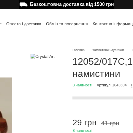
⛟
Безкоштовна доставка від 1500 грн
с
Оплата і доставка
Обмін та повернення
Контактна інформац
а користувача
Відгуки про магазин
Публічна оферта
Головна
Намистини CrystalArt
1
12052/017C,1
намистини
В наявності
Артикул: 1043604
Н
29 грн
41 грн
В наявності