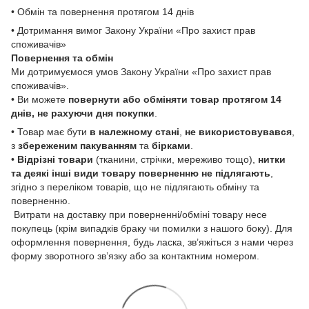
• Обмін та повернення протягом 14 днів
• Дотримання вимог Закону України «Про захист прав
споживачів»
Повернення та обмін
Ми дотримуємося умов Закону України «Про захист прав
споживачів».
• Ви можете
повернути або обміняти товар
протягом 14
днів, не рахуючи дня покупки
.
• Товар має бути
в належному стані
,
не використовувався
,
з
збереженим пакуванням
та
бірками
.
•
Відрізні товари
(тканини, стрічки, мереживо тощо),
нитки
та деякі інші види товару
поверненню не підлягають
,
згідно з переліком товарів, що не підлягають обміну та
поверненню.
Витрати на доставку при поверненні/обміні товару несе
покупець (крім випадків браку чи помилки з нашого боку). Для
оформлення повернення, будь ласка, зв’яжіться з нами через
форму зворотного зв’язку або за контактним номером.