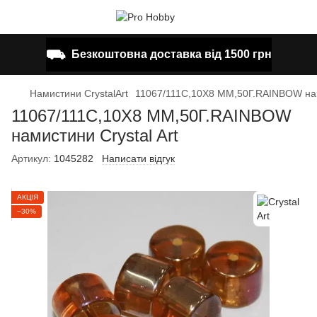
⛟
Безкоштовна доставка від 1500 грн
Намистини CrystalArt
11067/111C,10X8 MM,50Г.RAINBOW нами
11067/111C,10X8 MM,50Г.RAINBOW
намистини Crystal Art
Артикул:
1045282
Написати відгук
АКЦІЯ
−30%