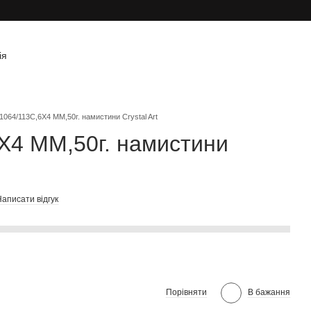
ія
1064/113C,6X4 MM,50г. намистини Crystal Art
X4 MM,50г. намистини
аписати відгук
Порівняти
В бажання