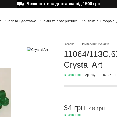
⛟
Безкоштовна доставка від 1500 грн
с
Оплата і доставка
Обмін та повернення
Контактна інформац
а користувача
Відгуки про магазин
Публічна оферта
Головна
Намистини CrystalArt
1
11064/113C,6
Crystal Art
В наявності
Артикул: 1040736
Н
34 грн
48 грн
В наявності