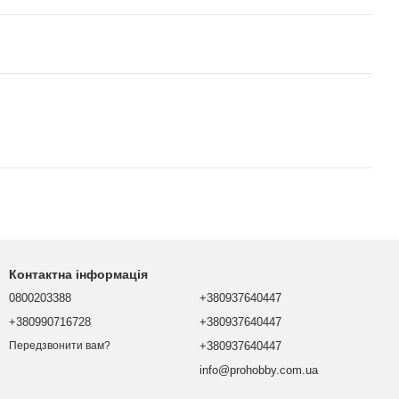
Контактна інформація
0800203388
+380937640447
+380990716728
+380937640447
+380937640447
Передзвонити вам?
info@prohobby.com.ua