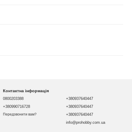
Контактна інформація
0800203388
+380937640447
+380990716728
+380937640447
+380937640447
Передзвонити вам?
info@prohobby.com.ua