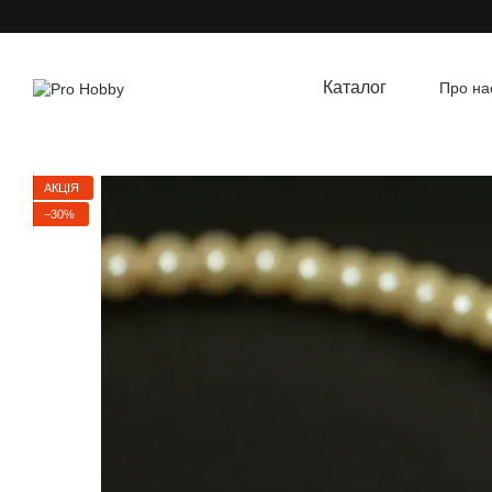
Перейти до основного контенту
Каталог
Про на
Угод
АКЦІЯ
−30%