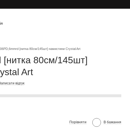
ія
06PD,6mmrd [нитка 80см/145шт] намистини Crystal Art
[нитка 80см/145шт]
stal Art
аписати відгук
Порівняти
В бажання