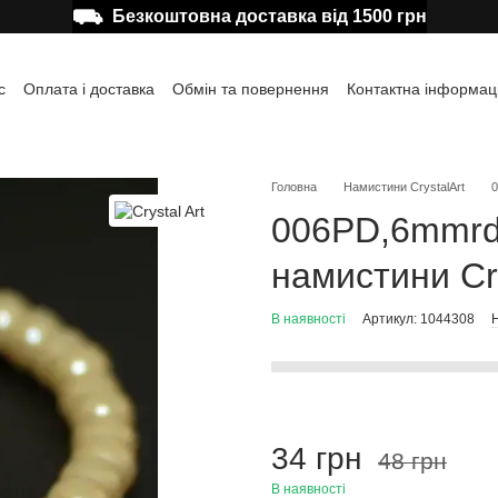
⛟
Безкоштовна доставка від 1500 грн
с
Оплата і доставка
Обмін та повернення
Контактна інформац
а користувача
Відгуки про магазин
Публічна оферта
Головна
Намистини CrystalArt
0
006PD,6mmrd 
намистини Cry
В наявності
Артикул: 1044308
Н
34 грн
48 грн
В наявності