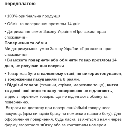
передплатою
• 100% оригінальна продукція
• Обмін та повернення протягом 14 днів
• Дотримання вимог Закону України «Про захист прав
споживачів»
Повернення та обмін
Ми дотримуємося умов Закону України «Про захист прав
споживачів».
• Ви можете
повернути або обміняти товар
протягом 14
днів, не рахуючи дня покупки
.
• Товар має бути
в належному стані
,
не використовувався
,
з
збереженим пакуванням
та
бірками
.
•
Відрізні товари
(тканини, стрічки, мереживо тощо),
нитки
та деякі інші види товару
поверненню не підлягають
,
згідно з переліком товарів, що не підлягають обміну та
поверненню.
Витрати на доставку при поверненні/обміні товару несе
покупець (крім випадків браку чи помилки з нашого боку). Для
оформлення повернення, будь ласка, зв’яжіться з нами через
форму зворотного зв’язку або за контактним номером.