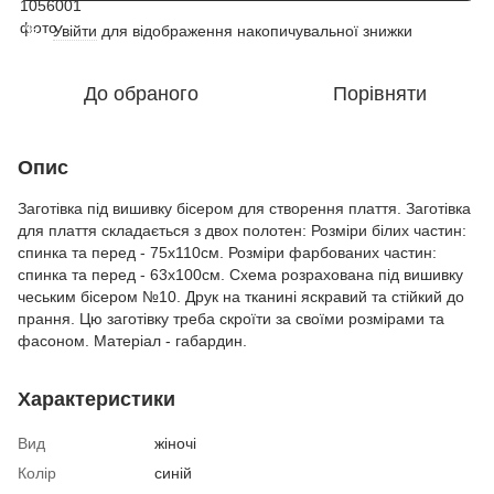
Увійти
для відображення накопичувальної знижки
%
До обраного
Порівняти
Опис
Заготівка під вишивку бісером для створення плаття. Заготівка
для плаття складається з двох полотен: Розміри білих частин:
спинка та перед - 75х110см. Розміри фарбованих частин:
спинка та перед - 63х100см. Схема розрахована під вишивку
чеським бісером №10. Друк на тканині яскравий та стійкий до
прання. Цю заготівку треба скроїти за своїми розмірами та
фасоном. Матеріал - габардин.
Характеристики
Вид
жіночі
Колір
синій