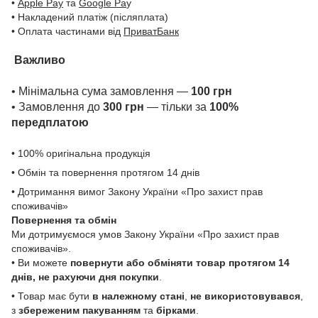
•
Apple Pay
та
Google Pa
y
• Накладений платіж (післяплата)
• Оплата частинами від
ПриватБанк
Важливо
• Мінімальна сума замовлення —
100 грн
• Замовлення до
300 грн
— тільки за
100%
передплатою
• 100% оригінальна продукція
• Обмін та повернення протягом 14 днів
• Дотримання вимог Закону України «Про захист прав
споживачів»
Повернення та обмін
Ми дотримуємося умов Закону України «Про захист прав
споживачів».
• Ви можете
повернути або обміняти товар
протягом 14
днів, не рахуючи дня покупки
.
• Товар має бути
в належному стані
,
не використовувався
,
з
збереженим пакуванням
та
бірками
.