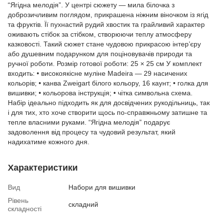
“Ягідна мелодія”. У центрі сюжету — мила білочка з
доброзичливим поглядом, прикрашена ніжним віночком із ягід
та фруктів. Її пухнастий рудий хвостик та грайливий характер
оживають стібок за стібком, створюючи теплу атмосферу
казковості. Такий сюжет стане чудовою прикрасою інтер’єру
або душевним подарунком для поціновувачів природи та
ручної роботи. Розмір готової роботи: 25 × 25 см У комплект
входить: • високоякісне муліне Madeira — 29 насичених
кольорів; • канва Zweigart білого кольору, 16 каунт; • голка для
вишивки; • кольорова інструкція; • чітка символьна схема.
Набір ідеально підходить як для досвідчених рукодільниць, так
і для тих, хто хоче створити щось по-справжньому затишне та
тепле власними руками. “Ягідна мелодія” подарує
задоволення від процесу та чудовий результат, який
надихатиме кожного дня.
Характеристики
Вид
Набори для вишивки
Рівень
складний
складності