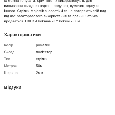
їх можна тонувати. Крім того, їх використовують для
вишивання складних картин, подушок, сумочек, одягу та
іншого. Стрічки Majestik зносостійкі та не потеряють свій вид
під час багаторазового використання та пранні. Стрічка
продається ТІЛЬКИ бобінами! У бобині - 50м.
Характеристики
Колір
рожевий
Склад
поліестер
Тип
стрічки
Метраж
50м
Ширина
2мм
Відгуки