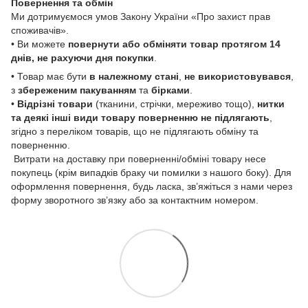
Повернення та обмін
Ми дотримуємося умов Закону України «Про захист прав
споживачів».
• Ви можете
повернути або обміняти товар
протягом 14
днів, не рахуючи дня покупки
.
• Товар має бути
в належному стані
,
не використовувався
,
з
збереженим пакуванням
та
бірками
.
•
Відрізні товари
(тканини, стрічки, мереживо тощо),
нитки
та деякі інші види товару
поверненню не підлягають
,
згідно з переліком товарів, що не підлягають обміну та
поверненню.
Витрати на доставку при поверненні/обміні товару несе
покупець (крім випадків браку чи помилки з нашого боку). Для
оформлення повернення, будь ласка, зв’яжіться з нами через
форму зворотного зв’язку або за контактним номером.