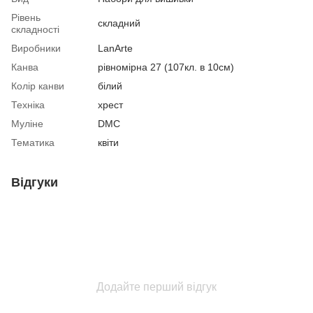
Рівень
складний
складності
Виробники
LanArte
Канва
рівномірна 27 (107кл. в 10см)
Колір канви
білий
Техніка
хрест
Муліне
DMC
Тематика
квіти
Відгуки
Додайте перший відгук