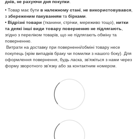
днів, не рахуючи дня покупки
.
• Товар має бути
в належному стані
,
не використовувався
,
з
збереженим пакуванням
та
бірками
.
•
Відрізні товари
(тканини, стрічки, мереживо тощо),
нитки
та деякі інші види товару
поверненню не підлягають
,
згідно з переліком товарів, що не підлягають обміну та
поверненню.
Витрати на доставку при поверненні/обміні товару несе
покупець (крім випадків браку чи помилки з нашого боку). Для
оформлення повернення, будь ласка, зв’яжіться з нами через
форму зворотного зв’язку або за контактним номером.