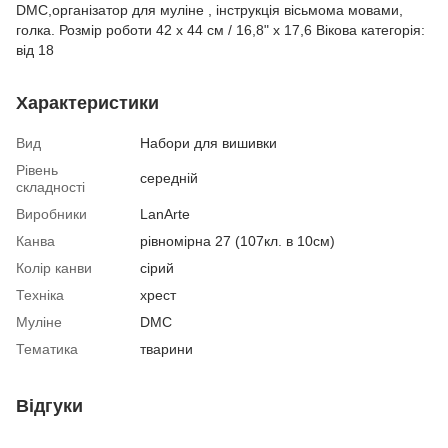
DMC,організатор для муліне , інструкція вісьмома мовами,
голка. Розмір роботи 42 x 44 см / 16,8" x 17,6 Вікова категорія:
від 18
Характеристики
Вид
Набори для вишивки
Рівень
середній
складності
Виробники
LanArte
Канва
рівномірна 27 (107кл. в 10см)
Колір канви
сірий
Техніка
хрест
Муліне
DMC
Тематика
тварини
Відгуки