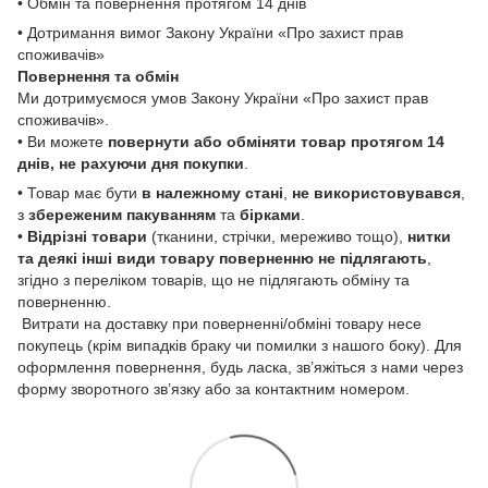
• Обмін та повернення протягом 14 днів
• Дотримання вимог Закону України «Про захист прав
споживачів»
Повернення та обмін
Ми дотримуємося умов Закону України «Про захист прав
споживачів».
• Ви можете
повернути або обміняти товар
протягом 14
днів, не рахуючи дня покупки
.
• Товар має бути
в належному стані
,
не використовувався
,
з
збереженим пакуванням
та
бірками
.
•
Відрізні товари
(тканини, стрічки, мереживо тощо),
нитки
та деякі інші види товару
поверненню не підлягають
,
згідно з переліком товарів, що не підлягають обміну та
поверненню.
Витрати на доставку при поверненні/обміні товару несе
покупець (крім випадків браку чи помилки з нашого боку). Для
оформлення повернення, будь ласка, зв’яжіться з нами через
форму зворотного зв’язку або за контактним номером.