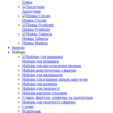
Гачки
Аксесуари
Пряжа Circulo
Пряжа Symfonie
Пряжа Valencia
Пряжа Madeira
Бренди
Набори
Набори для вишивки
Набори для виготовлення брошок
Набори конструктори з фанери
Набори для малювання
Набори для в'язання ляльок амігурумі
Набори для валяння
Набори для творчості
Набори картини стразами
Сумки, фартухи, серветки та скатертини
Набори для творчості з фанери
Схеми
Розпродаж