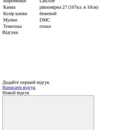
Виробники
LanArte
Канва
рівномірна 27 (107кл. в 10см)
Колір канви
бежевий
Муліне
DMC
Тематика
птахи
Відгуки
Додайте перший відгук
Написати відгук
Новий відгук