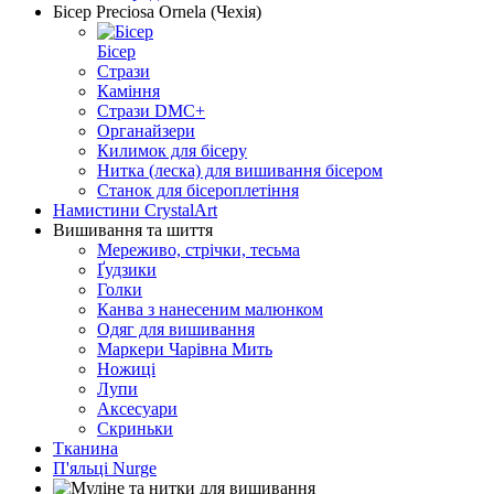
Бісер Preciosa Ornela (Чехія)
Бісер
Стрази
Каміння
Стрази DMC+
Органайзери
Килимок для бісеру
Нитка (леска) для вишивання бісером
Станок для бісероплетіння
Намистини CrystalArt
Вишивання та шиття
Мереживо, стрічки, тесьма
Ґудзики
Голки
Канва з нанесеним малюнком
Одяг для вишивання
Маркери Чарівна Мить
Ножиці
Лупи
Аксесуари
Скриньки
Тканина
П'яльці Nurge