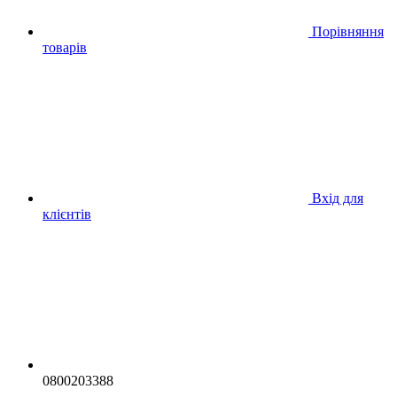
Порівняння
товарів
Вхід для
клієнтів
0800203388