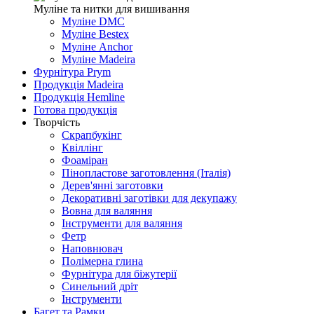
Муліне та нитки для вишивання
Муліне DMC
Муліне Bestex
Муліне Anchor
Муліне Madeira
Фурнітура Prym
Продукція Madeira
Продукція Hemline
Готова продукція
Творчість
Скрапбукінг
Квіллінг
Фоаміран
Пінопластове заготовлення (Італія)
Дерев'янні заготовки
Декоративні заготівки для декупажу
Вовна для валяння
Інструменти для валяння
Фетр
Наповнювач
Полімерна глина
Фурнітура для біжутерії
Синельний дріт
Інструменти
Багет та Рамки