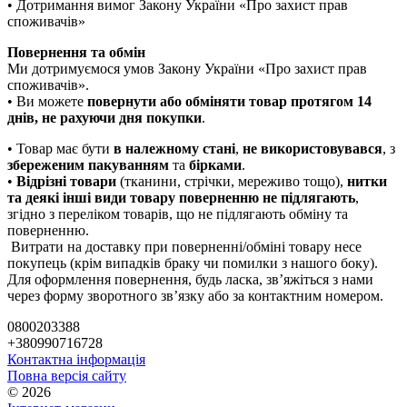
• Дотримання вимог Закону України «Про захист прав
споживачів»
Повернення та обмін
Ми дотримуємося умов Закону України «Про захист прав
споживачів».
• Ви можете
повернути або обміняти товар
протягом 14
днів, не рахуючи дня покупки
.
• Товар має бути
в належному стані
,
не використовувався
, з
збереженим пакуванням
та
бірками
.
•
Відрізні товари
(тканини, стрічки, мереживо тощо),
нитки
та деякі інші види товару
поверненню не підлягають
,
згідно з переліком товарів, що не підлягають обміну та
поверненню.
Витрати на доставку при поверненні/обміні товару несе
покупець (крім випадків браку чи помилки з нашого боку).
Для оформлення повернення, будь ласка, зв’яжіться з нами
через форму зворотного зв’язку або за контактним номером.
0800203388
+380990716728
Контактна інформація
Повна версія сайту
© 2026