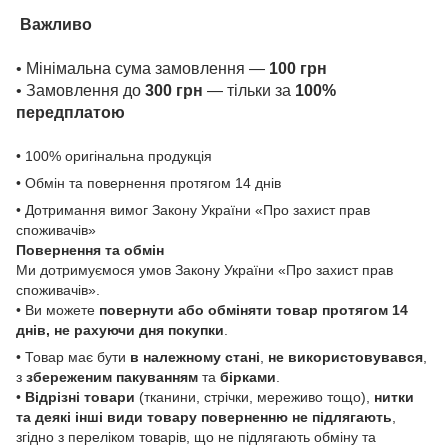
Важливо
• Мінімальна сума замовлення —
100 грн
• Замовлення до
300 грн
— тільки за
100%
передплатою
• 100% оригінальна продукція
• Обмін та повернення протягом 14 днів
• Дотримання вимог Закону України «Про захист прав
споживачів»
Повернення та обмін
Ми дотримуємося умов Закону України «Про захист прав
споживачів».
• Ви можете
повернути або обміняти товар
протягом 14
днів, не рахуючи дня покупки
.
• Товар має бути
в належному стані
,
не використовувався
,
з
збереженим пакуванням
та
бірками
.
•
Відрізні товари
(тканини, стрічки, мереживо тощо),
нитки
та деякі інші види товару
поверненню не підлягають
,
згідно з переліком товарів, що не підлягають обміну та