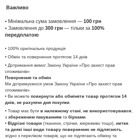
Важливо
• Мінімальна сума замовлення —
100 грн
• Замовлення до
300 грн
— тільки за
100%
передплатою
• 100% оригінальна продукція
• Обмін та повернення протягом 14 днів
• Дотримання вимог Закону України «Про захист прав
споживачів»
Повернення та обмін
Ми дотримуємося умов Закону України «Про захист прав
споживачів».
• Ви можете
повернути або обміняти товар
протягом 14
днів, не рахуючи дня покупки
.
• Товар має бути
в належному стані
,
не використовувався
,
з
збереженим пакуванням
та
бірками
.
•
Відрізні товари
(тканини, стрічки, мереживо тощо),
нитки
та деякі інші види товару
поверненню не підлягають
,
згідно з переліком товарів, що не підлягають обміну та