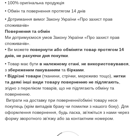
• 100% оригінальна продукція
• Обмін та повернення протягом 14 днів
• Дотримання вимог Закону України «Про захист прав
споживачів»
Повернення та обмін
Ми дотримуємося умов Закону України «Про захист прав
споживачів».
• Ви можете
повернути або обміняти товар
протягом 14
днів, не рахуючи дня покупки
.
• Товар має бути
в належному стані
,
не використовувався
,
з
збереженим пакуванням
та
бірками
.
•
Відрізні товари
(тканини, стрічки, мереживо тощо),
нитки
та деякі інші види товару
поверненню не підлягають
,
згідно з переліком товарів, що не підлягають обміну та
поверненню.
Витрати на доставку при поверненні/обміні товару несе
покупець (крім випадків браку чи помилки з нашого боку). Для
оформлення повернення, будь ласка, зв’яжіться з нами через
форму зворотного зв’язку або за контактним номером.