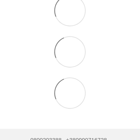
0800203388
+380990716728