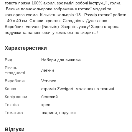
товста пряжа 100% акрил, зрозумілі робочі інструкції , голка
.Велике повнокольорове зображення готової моделі та
кольорова схема. Кількість кольорів :13 . Розмір готової роботи
: 40 x 40 см. Стежки: хрестик. Складність: Дуже легко.
Виробник :Vervaco (Бельгія). Зверніть увагу! Задня сторона
подушки та наповнювач у комплект не входить !
Характеристики
Вид
Набори для вишивки
Рівень
легкий
складності
Виробники
Vervaco
Канва
страмін Zweigart, малюнок на тканині
Колір канви
бежевий
Техніка
хрест
Тематика
тварини, подушки
Відгуки