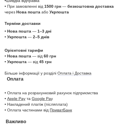
•Шивдка відправка
• При замовленні від
1500 грн
—
безкоштовна доставка
через
Нова пошта
або
Укрпошта
Терміни доставки
•
Нова пошта
—
1–3 дні
•
Укрпошта
—
2–5 днів
Орієнтовні тарифи
•
Нова пошта
— від
60 грн
•
Укрпошта
— від
45 грн
Більше інформації у розділі
Оплата і Доставка
Оплата
• Оплата на розрахунковий рахунок підприємства
•
Apple Pay
та
Google Pa
y
• Накладений платіж (післяплата)
• Оплата частинами від
ПриватБанк
Важливо