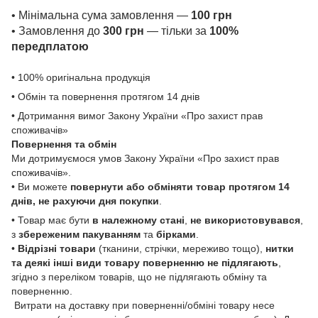
• Мінімальна сума замовлення —
100 грн
• Замовлення до
300 грн
— тільки за
100%
передплатою
• 100% оригінальна продукція
• Обмін та повернення протягом 14 днів
• Дотримання вимог Закону України «Про захист прав
споживачів»
Повернення та обмін
Ми дотримуємося умов Закону України «Про захист прав
споживачів».
• Ви можете
повернути або обміняти товар
протягом 14
днів, не рахуючи дня покупки
.
• Товар має бути
в належному стані
,
не використовувався
,
з
збереженим пакуванням
та
бірками
.
•
Відрізні товари
(тканини, стрічки, мереживо тощо),
нитки
та деякі інші види товару
поверненню не підлягають
,
згідно з переліком товарів, що не підлягають обміну та
поверненню.
Витрати на доставку при поверненні/обміні товару несе