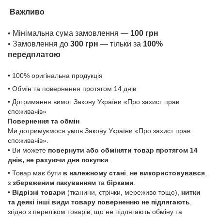
Важливо
• Мінімальна сума замовлення —
100 грн
• Замовлення до
300 грн
— тільки за
100%
передплатою
• 100% оригінальна продукція
• Обмін та повернення протягом 14 днів
• Дотримання вимог Закону України «Про захист прав
споживачів»
Повернення та обмін
Ми дотримуємося умов Закону України «Про захист прав
споживачів».
• Ви можете
повернути або обміняти товар
протягом 14
днів, не рахуючи дня покупки
.
• Товар має бути
в належному стані
,
не використовувався
,
з
збереженим пакуванням
та
бірками
.
•
Відрізні товари
(тканини, стрічки, мереживо тощо),
нитки
та деякі інші види товару
поверненню не підлягають
,
згідно з переліком товарів, що не підлягають обміну та