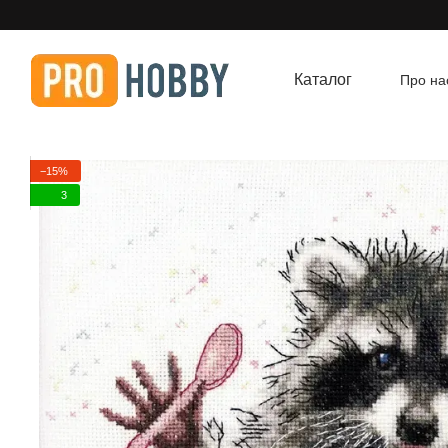
Перейти до основного контенту
Каталог
Про на
Угод
−15%
3