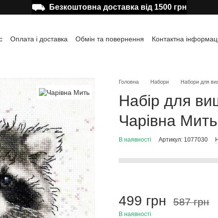
⛟
Безкоштовна доставка від 1500 грн
с
Оплата і доставка
Обмін та повернення
Контактна інформац
а користувача
Відгуки про магазин
Публічна оферта
Головна
Набори
Набори для ви
Набір для ви
Чарівна Мить
В наявності
Артикул: 1077030
Н
499 грн
587 грн
В наявності