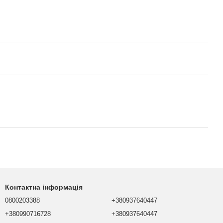
Контактна інформація
0800203388
+380937640447
+380990716728
+380937640447