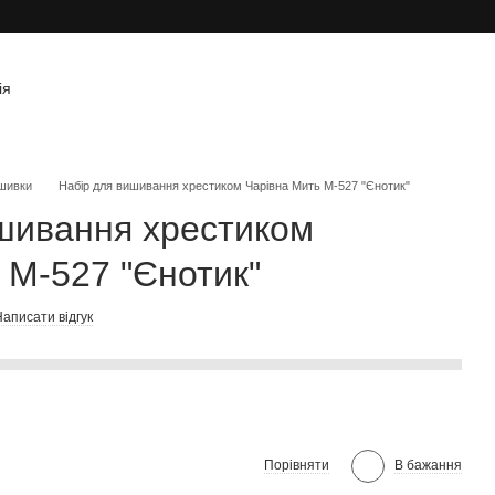
ія
шивки
Набір для вишивання хрестиком Чарівна Мить М-527 "Єнотик"
шивання хрестиком
 М-527 "Єнотик"
аписати відгук
Порівняти
В бажання