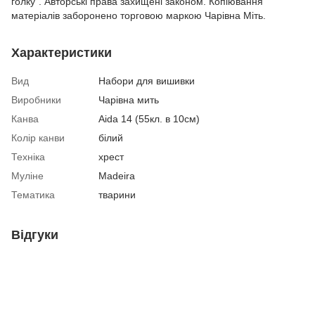
голку". Авторські права захищені законом. Копіювання
матеріалів заборонено торговою маркою Чарівна Міть.
Характеристики
Вид
Набори для вишивки
Виробники
Чарівна мить
Канва
Aida 14 (55кл. в 10см)
Колір канви
білий
Техніка
хрест
Муліне
Madeira
Тематика
тварини
Відгуки