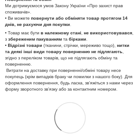
Ми дотримуємося умов Закону України «Про захист прав
споживачів».
• Ви можете
повернути або обміняти товар
протягом 14
днів, не рахуючи дня покупки
.
• Товар має бути
в належному стані
,
не використовувався
,
з
збереженим пакуванням
та
бірками
.
•
Відрізні товари
(тканини, стрічки, мереживо тощо),
нитки
та деякі інші види товару
поверненню не підлягають
,
згідно з переліком товарів, що не підлягають обміну та
поверненню.
Витрати на доставку при поверненні/обміні товару несе
покупець (крім випадків браку чи помилки з нашого боку). Для
оформлення повернення, будь ласка, зв’яжіться з нами через
форму зворотного зв’язку або за контактним номером.