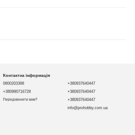
Контактна інформація
0800203388
+380937640447
+380990716728
+380937640447
+380937640447
Передзвонити вам?
info@prohobby.com.ua