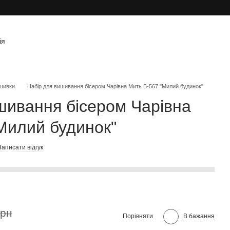
ія
шивки
Набір для вишивання бісером Чарівна Мить Б-567 "Милий будинок"
шивання бісером Чарівна
Милий будинок"
аписати відгук
грн
Порівняти
В бажання