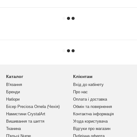
Каталог
Клієнтам
В'язання
Вхід до кабінету
Бренди
Про нас
Набори
Оплата і доставка
Бісер Preciosa Ornela (Чехія)
Обмін та повернення
Намистини CrystalArt
Контактна інформація
Вишивання та шиття
Угода користувача
Тканина
Відгуки про магазин
П'яльці Nurge
Публічна оферта