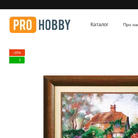
Перейти до основного контенту
Каталог
Про на
Угод
−15%
3