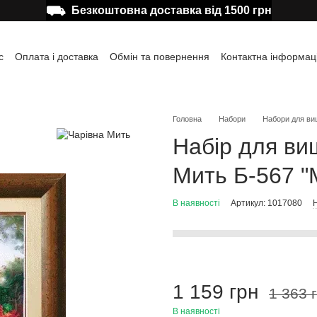
⛟
Безкоштовна доставка від 1500 грн
с
Оплата і доставка
Обмін та повернення
Контактна інформац
а користувача
Відгуки про магазин
Публічна оферта
Головна
Набори
Набори для ви
Набір для ви
Мить Б-567 "
В наявності
Артикул: 1017080
Н
1 159 грн
1 363 
В наявності