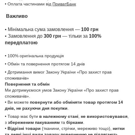
• Оплата частинами від
ПриватБанк
Важливо
• Мінімальна сума замовлення —
100 грн
• Замовлення до
300 грн
— тільки за
100%
передплатою
• 100% оригінальна продукція
• Обмін та повернення протягом 14 днів
• Дотримання вимог Закону України «Про захист прав
споживачів»
Повернення та обмін
Ми дотримуємося умов Закону України «Про захист прав
споживачів».
• Ви можете
повернути або обміняти товар
протягом 14
днів, не рахуючи дня покупки
.
• Товар має бути
в належному стані
,
не використовувався
,
з
збереженим пакуванням
та
бірками
.
•
Відрізні товари
(тканини, стрічки, мереживо тощо),
нитки
та деякі інші види товару
поверненню не підлягають
,