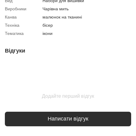
Вид
Набори для вишивки
Виробники
Чарівна мить
Канва
малюнок на тканині
Техніка
бісер
Тематика
ікони
Відгуки
Додайте перший відгук
Написати відгук