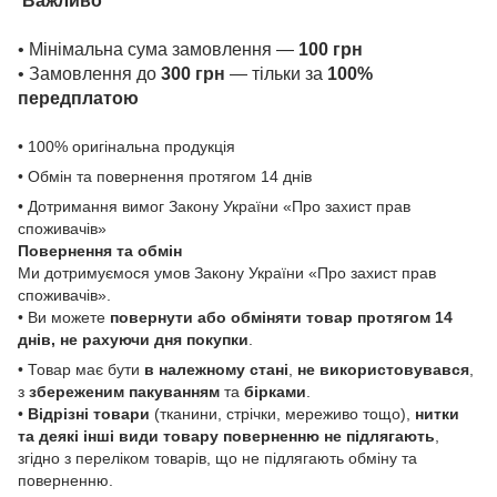
Важливо
• Мінімальна сума замовлення —
100 грн
• Замовлення до
300 грн
— тільки за
100%
передплатою
• 100% оригінальна продукція
• Обмін та повернення протягом 14 днів
• Дотримання вимог Закону України «Про захист прав
споживачів»
Повернення та обмін
Ми дотримуємося умов Закону України «Про захист прав
споживачів».
• Ви можете
повернути або обміняти товар
протягом 14
днів, не рахуючи дня покупки
.
• Товар має бути
в належному стані
,
не використовувався
,
з
збереженим пакуванням
та
бірками
.
•
Відрізні товари
(тканини, стрічки, мереживо тощо),
нитки
та деякі інші види товару
поверненню не підлягають
,
згідно з переліком товарів, що не підлягають обміну та
поверненню.