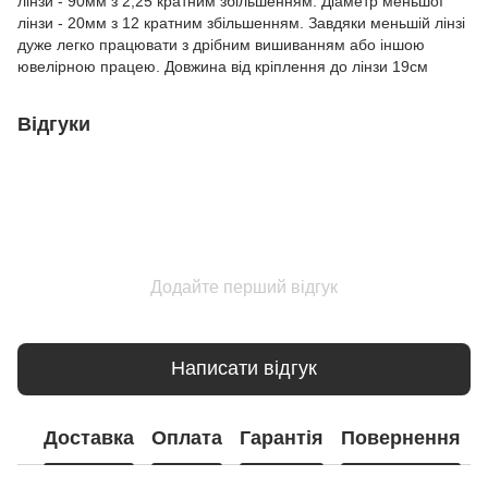
лінзи - 90мм з 2,25 кратним збільшенням. Діаметр меньшої
лінзи - 20мм з 12 кратним збільшенням. Завдяки меньшій лінзі
дуже легко працювати з дрібним вишиванням або іншою
ювелірною працею. Довжина від кріплення до лінзи 19см
Відгуки
Додайте перший відгук
Написати відгук
Доставка
Оплата
Гарантія
Повернення