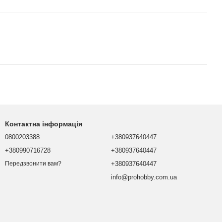
Контактна інформація
0800203388
+380937640447
+380990716728
+380937640447
+380937640447
Передзвонити вам?
info@prohobby.com.ua