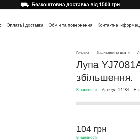
⛟
Безкоштовна доставка від 1500 грн
с
Оплата і доставка
Обмін та повернення
Контактна інформац
а користувача
Відгуки про магазин
Публічна оферта
Головна
Вишивання та шиття
Л
Лупа YJ7081А
збільшення.
В наявності
Артикул: 14984
Нап
104 грн
В наявності