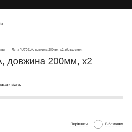
ія
упи
Лупа YJ7081А, довжина 200мм, х2 збільшення.
, довжина 200мм, х2
исати відгук
Порівняти
В бажання