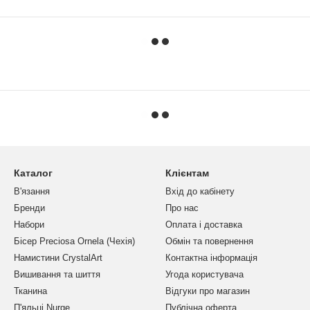
Каталог
Клієнтам
В'язання
Вхід до кабінету
Бренди
Про нас
Набори
Оплата і доставка
Бісер Preciosa Ornela (Чехія)
Обмін та повернення
Намистини CrystalArt
Контактна інформація
Вишивання та шиття
Угода користувача
Тканина
Відгуки про магазин
П'яльці Nurge
Публічна оферта