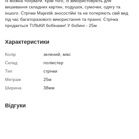
їх можна тонувати. Крім того, їх використовують для
вишивання складних картин, подушок, сумочек, одягу та
іншого. Стрічки Majestik зносостійкі та не потеряють свій вид
під час багаторазового використання та пранні. Стрічка
продається ТІЛЬКИ бобінами! У бобині - 25м.
Характеристики
Колір
зелений, мікс
Склад
поліестер
Тип
стрічки
Метраж
25м
Ширина
38мм
Відгуки