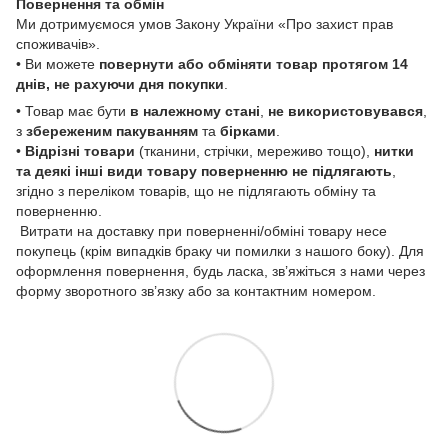
Повернення та обмін
Ми дотримуємося умов Закону України «Про захист прав
споживачів».
• Ви можете
повернути або обміняти товар
протягом 14
днів, не рахуючи дня покупки
.
• Товар має бути
в належному стані
,
не використовувався
,
з
збереженим пакуванням
та
бірками
.
•
Відрізні товари
(тканини, стрічки, мереживо тощо),
нитки
та деякі інші види товару
поверненню не підлягають
,
згідно з переліком товарів, що не підлягають обміну та
поверненню.
Витрати на доставку при поверненні/обміні товару несе
покупець (крім випадків браку чи помилки з нашого боку). Для
оформлення повернення, будь ласка, зв’яжіться з нами через
форму зворотного зв’язку або за контактним номером.