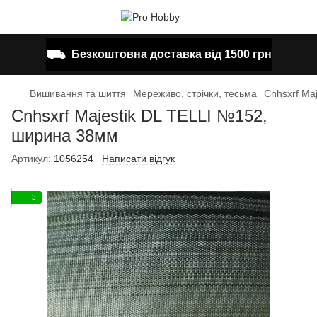
⛟
Безкоштовна доставка від 1500 грн
Вишивання та шиття
Мереживо, стрічки, тесьма
Cnhsxrf Ma
Cnhsxrf Majestik DL TELLI №152,
ширина 38мм
Артикул:
1056254
Написати відгук
3