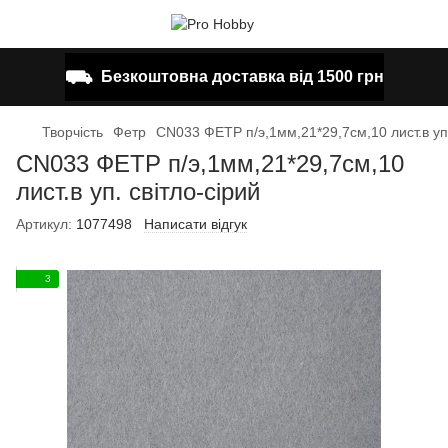
⛟
Безкоштовна доставка від 1500 грн
Творчість
Фетр
CN033 ФЕТР п/э,1мм,21*29,7см,10 лист.в уп.
CN033 ФЕТР п/э,1мм,21*29,7см,10
лист.в уп. світло-сірий
Артикул:
1077498
Написати відгук
3