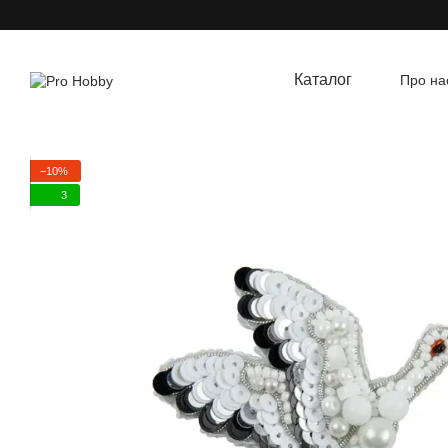
Перейти до основного контенту
Каталог
Про на
Угод
−10%
3