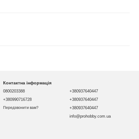
Контактна інформація
0800203388
+380937640447
+380990716728
+380937640447
+380937640447
Передзвонити вам?
info@prohobby.com.ua