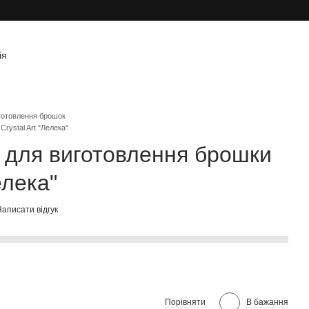
ія
готовлення брошок
rystal Art "Лелека"
 для виготовлення брошки
елека"
аписати відгук
Порівняти
В бажання