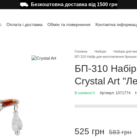
⛟
Безкоштовна доставка від 1500 грн
с
Оплата і доставка
Обмін та повернення
Контактна інформац
а користувача
Відгуки про магазин
Публічна оферта
Головна
Набори
Набори для ви
БП-310 Набір для виготовлення брошки C
БП-310 Набір
Crystal Art "Л
В наявності
Артикул: 1071774
Н
525 грн
583 грн