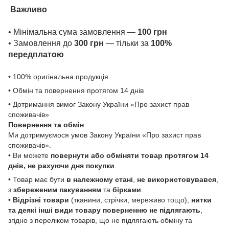
Важливо
• Мінімальна сума замовлення —
100 грн
• Замовлення до
300 грн
— тільки за
100%
передплатою
• 100% оригінальна продукція
• Обмін та повернення протягом 14 днів
• Дотримання вимог Закону України «Про захист прав
споживачів»
Повернення та обмін
Ми дотримуємося умов Закону України «Про захист прав
споживачів».
• Ви можете
повернути або обміняти товар
протягом 14
днів, не рахуючи дня покупки
.
• Товар має бути
в належному стані
,
не використовувався
,
з
збереженим пакуванням
та
бірками
.
•
Відрізні товари
(тканини, стрічки, мереживо тощо),
нитки
та деякі інші види товару
поверненню не підлягають
,
згідно з переліком товарів, що не підлягають обміну та