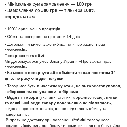
• Мінімальна сума замовлення —
100 грн
• Замовлення до
300 грн
— тільки за
100%
передплатою
• 100% оригінальна продукція
• Обмін та повернення протягом 14 днів
• Дотримання вимог Закону України «Про захист прав
споживачів»
Повернення та обмін
Ми дотримуємося умов Закону України «Про захист прав
споживачів».
• Ви можете
повернути або обміняти товар
протягом 14
днів, не рахуючи дня покупки
.
• Товар має бути
в належному стані
,
не використовувався
,
з
збереженим пакуванням
та
бірками
.
•
Відрізні товари
(тканини, стрічки, мереживо тощо),
нитки
та деякі інші види товару
поверненню не підлягають
,
згідно з переліком товарів, що не підлягають обміну та
поверненню.
Витрати на доставку при поверненні/обміні товару несе
покупець (крім випадків браку чи помилки з нашого боку). Для