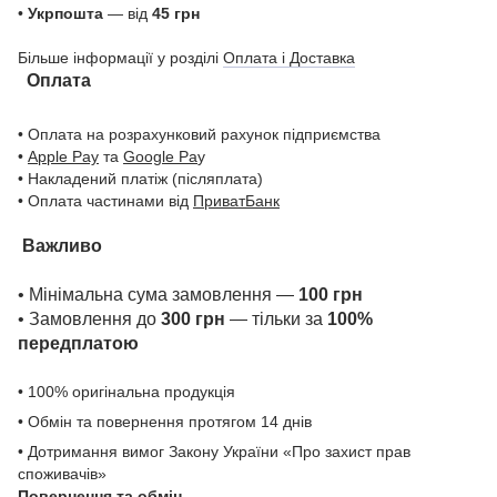
•
Укрпошта
— від
45 грн
Більше інформації у розділі
Оплата і Доставка
Оплата
• Оплата на розрахунковий рахунок підприємства
•
Apple Pay
та
Google Pa
y
• Накладений платіж (післяплата)
• Оплата частинами від
ПриватБанк
Важливо
• Мінімальна сума замовлення —
100 грн
• Замовлення до
300 грн
— тільки за
100%
передплатою
• 100% оригінальна продукція
• Обмін та повернення протягом 14 днів
• Дотримання вимог Закону України «Про захист прав
споживачів»
Повернення та обмін