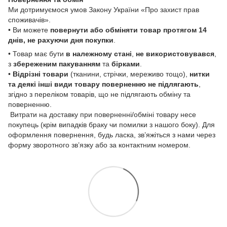
Ми дотримуємося умов Закону України «Про захист прав
споживачів».
• Ви можете
повернути або обміняти товар
протягом 14
днів, не рахуючи дня покупки
.
• Товар має бути
в належному стані
,
не використовувався
,
з
збереженим пакуванням
та
бірками
.
•
Відрізні товари
(тканини, стрічки, мереживо тощо),
нитки
та деякі інші види товару
поверненню не підлягають
,
згідно з переліком товарів, що не підлягають обміну та
поверненню.
Витрати на доставку при поверненні/обміні товару несе
покупець (крім випадків браку чи помилки з нашого боку). Для
оформлення повернення, будь ласка, зв’яжіться з нами через
форму зворотного зв’язку або за контактним номером.