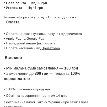
•
Нова пошта
— від
60 грн
•
Укрпошта
— від
45 грн
Більше інформації у розділі
Оплата і Доставка
Оплата
• Оплата на розрахунковий рахунок підприємства
•
Apple Pay
та
Google Pa
y
• Накладений платіж (післяплата)
• Оплата частинами від
ПриватБанк
Важливо
• Мінімальна сума замовлення —
100 грн
• Замовлення до
300 грн
— тільки за
100%
передплатою
• 100% оригінальна продукція
• Обмін та повернення протягом 14 днів
• Дотримання вимог Закону України «Про захист прав
споживачів»