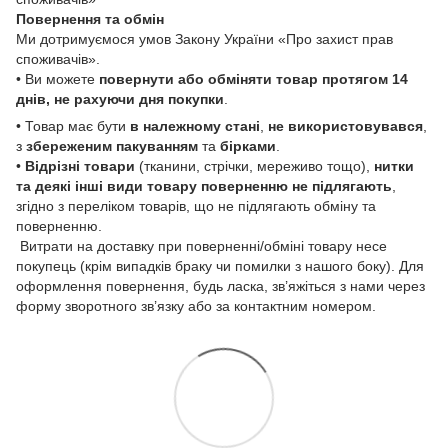
Повернення та обмін
Ми дотримуємося умов Закону України «Про захист прав
споживачів».
• Ви можете
повернути або обміняти товар
протягом 14
днів, не рахуючи дня покупки
.
• Товар має бути
в належному стані
,
не використовувався
,
з
збереженим пакуванням
та
бірками
.
•
Відрізні товари
(тканини, стрічки, мереживо тощо),
нитки
та деякі інші види товару
поверненню не підлягають
,
згідно з переліком товарів, що не підлягають обміну та
поверненню.
Витрати на доставку при поверненні/обміні товару несе
покупець (крім випадків браку чи помилки з нашого боку). Для
оформлення повернення, будь ласка, зв’яжіться з нами через
форму зворотного зв’язку або за контактним номером.