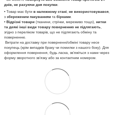
днів, не рахуючи дня покупки
.
• Товар має бути
в належному стані
,
не використовувався
,
з
збереженим пакуванням
та
бірками
.
•
Відрізні товари
(тканини, стрічки, мереживо тощо),
нитки
та деякі інші види товару
поверненню не підлягають
,
згідно з переліком товарів, що не підлягають обміну та
поверненню.
Витрати на доставку при поверненні/обміні товару несе
покупець (крім випадків браку чи помилки з нашого боку). Для
оформлення повернення, будь ласка, зв’яжіться з нами через
форму зворотного зв’язку або за контактним номером.