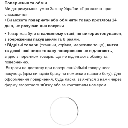
Повернення та обмін
Ми дотримуємося умов Закону України «Про захист прав
споживачів».
• Ви можете
повернути або обміняти товар
протягом 14
днів, не рахуючи дня покупки
.
• Товар має бути
в належному стані
,
не використовувався
,
з
збереженим пакуванням
та
бірками
.
•
Відрізні товари
(тканини, стрічки, мереживо тощо),
нитки
та деякі інші види товару
поверненню не підлягають
,
згідно з переліком товарів, що не підлягають обміну та
поверненню.
Витрати на доставку при поверненні/обміні товару несе
покупець (крім випадків браку чи помилки з нашого боку). Для
оформлення повернення, будь ласка, зв’яжіться з нами через
форму зворотного зв’язку або за контактним номером.