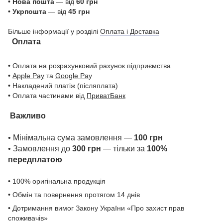
•
Нова пошта
— від
60 грн
•
Укрпошта
— від
45 грн
Більше інформації у розділі
Оплата і Доставка
Оплата
• Оплата на розрахунковий рахунок підприємства
•
Apple Pay
та
Google Pa
y
• Накладений платіж (післяплата)
• Оплата частинами від
ПриватБанк
Важливо
• Мінімальна сума замовлення —
100 грн
• Замовлення до
300 грн
— тільки за
100%
передплатою
• 100% оригінальна продукція
• Обмін та повернення протягом 14 днів
• Дотримання вимог Закону України «Про захист прав
споживачів»