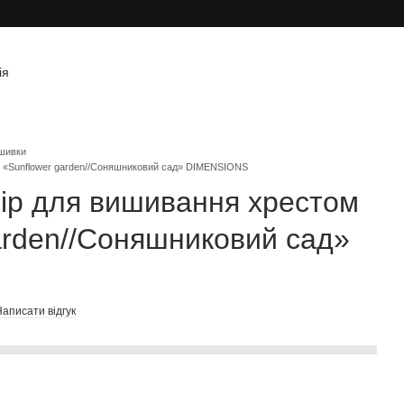
ія
шивки
м «Sunflower garden//Соняшниковий сад» DIMENSIONS
ір для вишивання хрестом
arden//Соняшниковий сад»
аписати відгук