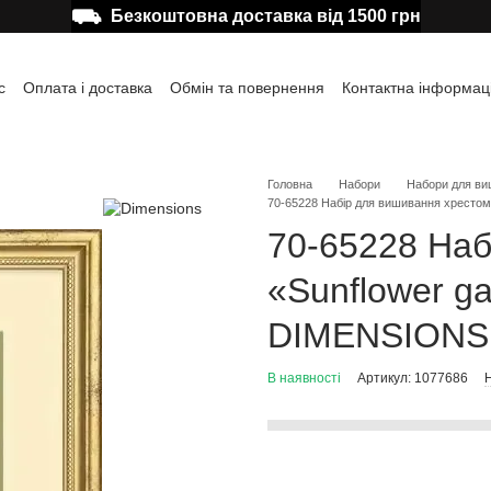
⛟
Безкоштовна доставка від 1500 грн
с
Оплата і доставка
Обмін та повернення
Контактна інформац
а користувача
Відгуки про магазин
Публічна оферта
Головна
Набори
Набори для ви
70-65228 Набір для вишивання хресто
70-65228 Наб
«Sunflower g
DIMENSIONS
В наявності
Артикул: 1077686
Н