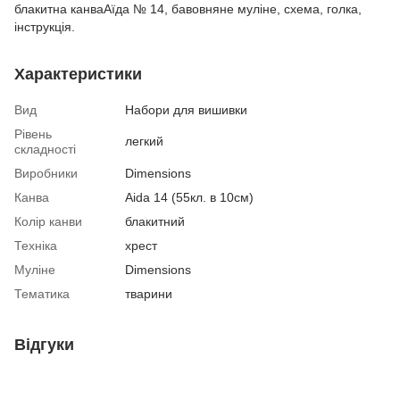
блакитна канваАїда № 14, бавовняне муліне, схема, голка,
інструкція.
Характеристики
Вид
Набори для вишивки
Рівень
легкий
складності
Виробники
Dimensions
Канва
Aida 14 (55кл. в 10см)
Колір канви
блакитний
Техніка
хрест
Муліне
Dimensions
Тематика
тварини
Відгуки