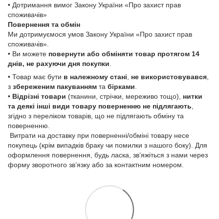
• Дотримання вимог Закону України «Про захист прав
споживачів»
Повернення та обмін
Ми дотримуємося умов Закону України «Про захист прав
споживачів».
• Ви можете
повернути або обміняти товар
протягом 14
днів, не рахуючи дня покупки
.
• Товар має бути
в належному стані
,
не використовувався
,
з
збереженим пакуванням
та
бірками
.
•
Відрізні товари
(тканини, стрічки, мереживо тощо),
нитки
та деякі інші види товару
поверненню не підлягають
,
згідно з переліком товарів, що не підлягають обміну та
поверненню.
Витрати на доставку при поверненні/обміні товару несе
покупець (крім випадків браку чи помилки з нашого боку). Для
оформлення повернення, будь ласка, зв’яжіться з нами через
форму зворотного зв’язку або за контактним номером.