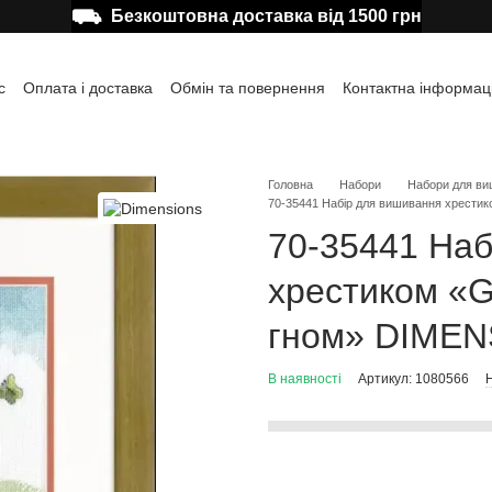
⛟
Безкоштовна доставка від 1500 грн
с
Оплата і доставка
Обмін та повернення
Контактна інформац
а користувача
Відгуки про магазин
Публічна оферта
Головна
Набори
Набори для ви
70-35441 Набір для вишивання хрест
70-35441 Наб
хрестиком «
гном» DIME
В наявності
Артикул: 1080566
Н