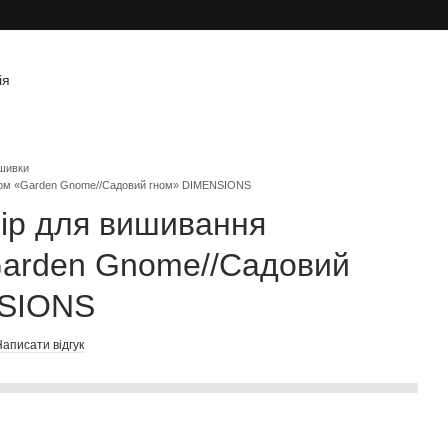
ія
шивки
иком «Garden Gnome//Садовий гном» DIMENSIONS
ір для вишивання
Garden Gnome//Садовий
NSIONS
аписати відгук