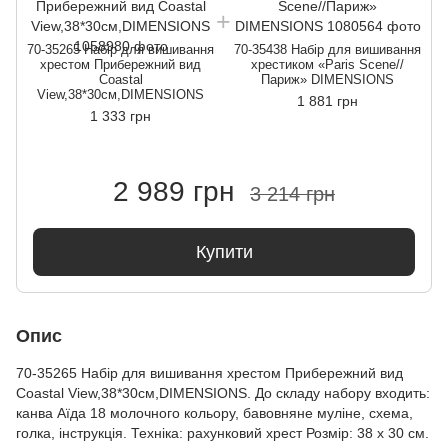
70-35265 Набір для вишивання
70-35438 Набір для вишивання
7
хрестом Прибережний вид
хрестиком «Paris Scene//
Coastal
Париж» DIMENSIONS
View,38*30см,DIMENSIONS
1 881 грн
1 333 грн
2 989 грн
3 214 грн
Купити
Опис
70-35265 Набір для вишивання хрестом Прибережний вид
Coastal View,38*30см,DIMENSIONS. До складу набору входить:
канва Аїда 18 молочного кольору, бавовняне муліне, схема,
голка, інструкція. Техніка: рахунковий хрест Розмір: 38 х 30 см.