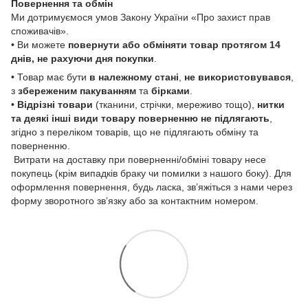
Повернення та обмін
Ми дотримуємося умов Закону України «Про захист прав
споживачів».
• Ви можете
повернути або обміняти товар
протягом 14
днів, не рахуючи дня покупки
.
• Товар має бути
в належному стані
,
не використовувався
,
з
збереженим пакуванням
та
бірками
.
•
Відрізні товари
(тканини, стрічки, мереживо тощо),
нитки
та деякі інші види товару
поверненню не підлягають
,
згідно з переліком товарів, що не підлягають обміну та
поверненню.
Витрати на доставку при поверненні/обміні товару несе
покупець (крім випадків браку чи помилки з нашого боку). Для
оформлення повернення, будь ласка, зв’яжіться з нами через
форму зворотного зв’язку або за контактним номером.