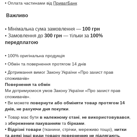
• Оплата частинами від
ПриватБанк
Важливо
• Мінімальна сума замовлення —
100 грн
• Замовлення до
300 грн
— тільки за
100%
передплатою
• 100% оригінальна продукція
• Обмін та повернення протягом 14 днів
• Дотримання вимог Закону України «Про захист прав
споживачів»
Повернення та обмін
Ми дотримуємося умов Закону України «Про захист прав
споживачів».
• Ви можете
повернути або обміняти товар
протягом 14
днів, не рахуючи дня покупки
.
• Товар має бути
в належному стані
,
не використовувався
,
з
збереженим пакуванням
та
бірками
.
•
Відрізні товари
(тканини, стрічки, мереживо тощо),
нитки
та деякі інші види товару
поверненню не підлягають
,