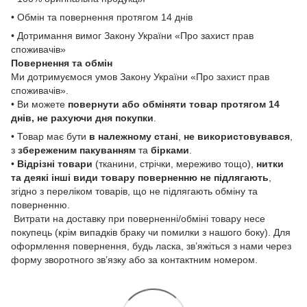
• Обмін та повернення протягом 14 днів
• Дотримання вимог Закону України «Про захист прав
споживачів»
Повернення та обмін
Ми дотримуємося умов Закону України «Про захист прав
споживачів».
• Ви можете
повернути або обміняти товар
протягом 14
днів, не рахуючи дня покупки
.
• Товар має бути
в належному стані
,
не використовувався
,
з
збереженим пакуванням
та
бірками
.
•
Відрізні товари
(тканини, стрічки, мереживо тощо),
нитки
та деякі інші види товару
поверненню не підлягають
,
згідно з переліком товарів, що не підлягають обміну та
поверненню.
Витрати на доставку при поверненні/обміні товару несе
покупець (крім випадків браку чи помилки з нашого боку). Для
оформлення повернення, будь ласка, зв’яжіться з нами через
форму зворотного зв’язку або за контактним номером.