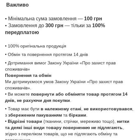
Важливо
• Мінімальна сума замовлення —
100 грн
• Замовлення до
300 грн
— тільки за
100%
передплатою
• 100% оригінальна продукція
• Обмін та повернення протягом 14 днів
• Дотримання вимог Закону України «Про захист прав
споживачів»
Повернення та обмін
Ми дотримуємося умов Закону України «Про захист прав
споживачів».
• Ви можете
повернути або обміняти товар
протягом 14
днів, не рахуючи дня покупки
.
• Товар має бути
в належному стані
,
не використовувався
,
з
збереженим пакуванням
та
бірками
.
•
Відрізні товари
(тканини, стрічки, мереживо тощо),
нитки
та деякі інші види товару
поверненню не підлягають
,
згідно з переліком товарів, що не підлягають обміну та
поверненню.