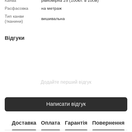
Канва
рівномірна 25 (100кл. в 10см)
Расфасовка
на метраж
Тип канви
вишивальна
(тканини)
Відгуки
Додайте перший відгук
Написати відгук
Доставка
Оплата
Гарантія
Повернення