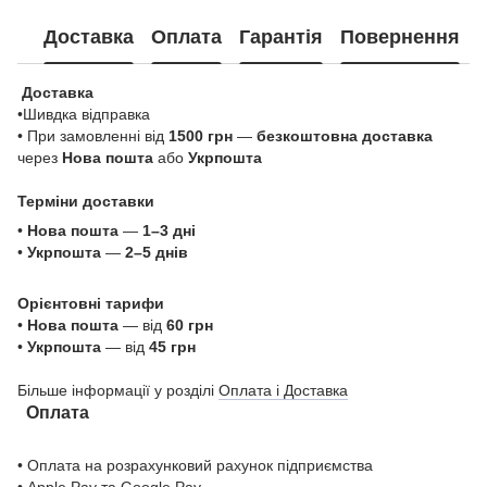
Доставка
Оплата
Гарантія
Повернення
Доставка
•Шивдка відправка
• При замовленні від
1500 грн
—
безкоштовна доставка
через
Нова пошта
або
Укрпошта
Терміни доставки
•
Нова пошта
—
1–3 дні
•
Укрпошта
—
2–5 днів
Орієнтовні тарифи
•
Нова пошта
— від
60 грн
•
Укрпошта
— від
45 грн
Більше інформації у розділі
Оплата і Доставка
Оплата
• Оплата на розрахунковий рахунок підприємства
•
Apple Pay
та
Google Pa
y