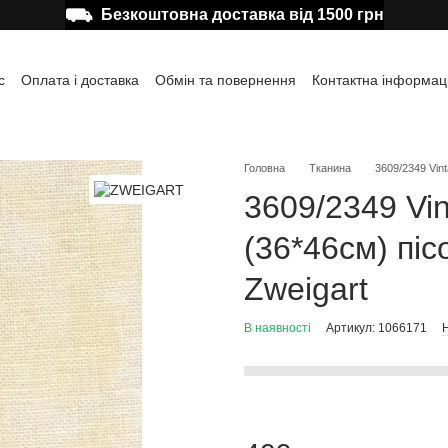
⛟
Безкоштовна доставка від 1500 грн
с
Оплата і доставка
Обмін та повернення
Контактна інформац
а користувача
Відгуки про магазин
Публічна оферта
Головна
Тканина
3609/2349 Vint
3609/2349 Vin
(36*46см) пі
Zweigart
В наявності
Артикул: 1066171
Н