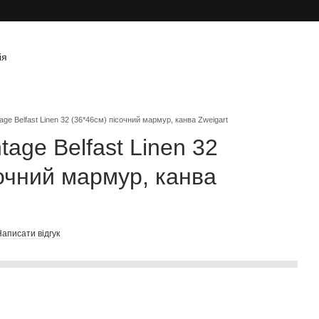
ія
age Belfast Linen 32 (36*46см) пісочний мармур, канва Zweigart
tage Belfast Linen 32
сочний мармур, канва
аписати відгук